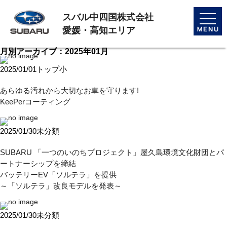
スバル中四国株式会社
toggle
naviga
愛媛・高知エリア
月別アーカイブ：2025年01月
2025/01/01
トップ小
あらゆる汚れから大切なお車を守ります!
KeePerコーティング
2025/01/30
未分類
SUBARU 「一つのいのちプロジェクト」屋久島環境文化財団とパ
ートナーシップを締結
バッテリーEV「ソルテラ」を提供
～「ソルテラ」改良モデルを発表～
2025/01/30
未分類