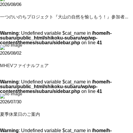
2026/08/06
一つのいのちプロジェクト『大山の自然を愉しもう！』参加者...
Warning
: Undefined variable $cat_name in
/home/h-
subaru/public_html/shikoku-subaru/wp/wp-
content/themes/subaru/sidebar.php
on line
41
2026/08/02
MHEVファイナルフェア
Warning
: Undefined variable $cat_name in
/home/h-
subaru/public_html/shikoku-subaru/wp/wp-
content/themes/subaru/sidebar.php
on line
41
2026/07/30
夏季休業日のご案内
Warning
: Undefined variable $cat_name in
/home/h-