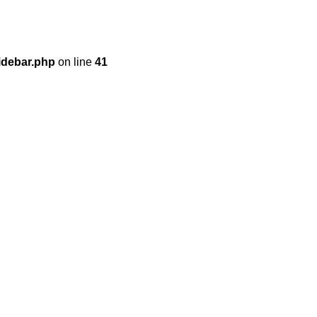
idebar.php
on line
41