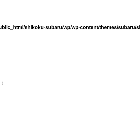
ublic_html/shikoku-subaru/wp/wp-content/themes/subaru/s
！