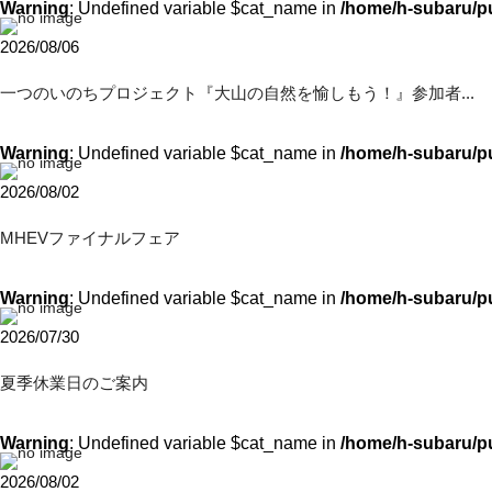
Warning
: Undefined variable $cat_name in
/home/h-subaru/p
2026/08/06
一つのいのちプロジェクト『大山の自然を愉しもう！』参加者...
Warning
: Undefined variable $cat_name in
/home/h-subaru/p
2026/08/02
MHEVファイナルフェア
Warning
: Undefined variable $cat_name in
/home/h-subaru/p
2026/07/30
夏季休業日のご案内
Warning
: Undefined variable $cat_name in
/home/h-subaru/p
2026/08/02