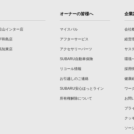
オーナーの皆様へ
企業
松山インター店
マイスバル
会社
宇和島店
アフターサービス
経営
高知東店
アクセサリーパーツ
サス
SUBARU自動車保険
環境
リコール情報
採用
お引越しのご連絡
健康
SUBARU安心ほっとライン
ワー
所有権解除について
お問
プラ
クッ
ソー