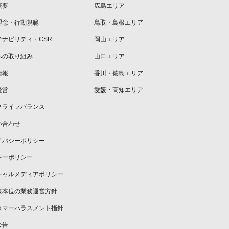
概要
広島エリア
理念・行動規範
鳥取・島根エリア
テナビリティ・CSR
岡山エリア
への取り組み
山口エリア
情報
香川・徳島エリア
経営
愛媛・高知エリア
クライフバランス
い合わせ
イバシーポリシー
キーポリシー
シャルメディアポリシー
様本位の業務運営方針
タマーハラスメント指針
公告