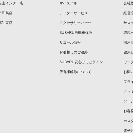
松山インター店
マイスバル
会社
宇和島店
アフターサービス
経営
高知東店
アクセサリーパーツ
サス
SUBARU自動車保険
環境
リコール情報
採用
お引越しのご連絡
健康
SUBARU安心ほっとライン
ワー
所有権解除について
お問
プラ
クッ
ソー
お客
カス
電子