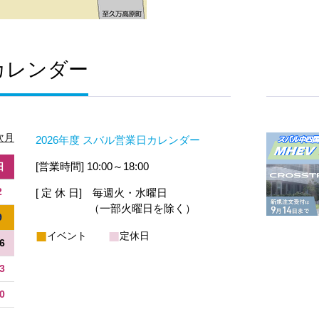
カレンダー
次月
2026年度 スバル営業日カレンダー
[営業時間] 10:00～18:00
日
2
[ 定 休 日] 毎週火・水曜日
（一部火曜日を除く）
9
■
■
イベント
定休日
6
3
0