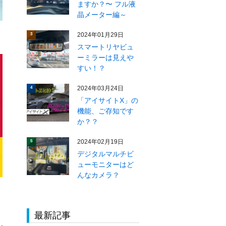
ますか？〜 フル液
晶メーター編～
2024年01月29日
3
スマートリヤビュ
ーミラーは見えや
すい！？
2024年03月24日
4
「アイサイトX」の
機能、ご存知です
か？？
2024年02月19日
5
デジタルマルチビ
ューモニターはど
んなカメラ？
最新記事