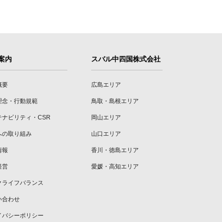
案内
スバル中四国株式会社
概要
広島エリア
理念・行動規範
鳥取・島根エリア
テナビリティ・CSR
岡山エリア
への取り組み
山口エリア
情報
香川・徳島エリア
経営
愛媛・高知エリア
クライフバランス
い合わせ
イバシーポリシー