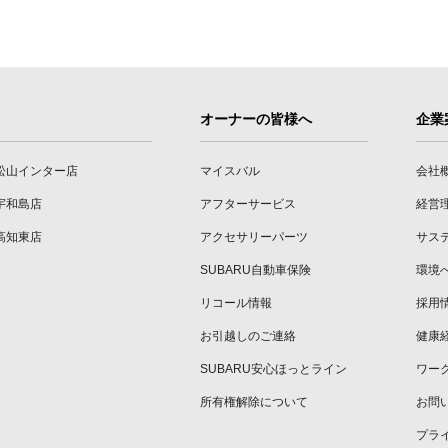
オーナーの皆様へ
企業
松山インター店
マイスバル
会社
宇和島店
アフターサービス
経営
高知東店
アクセサリーパーツ
サス
SUBARU自動車保険
環境
リコール情報
採用
お引越しのご連絡
健康
SUBARU安心ほっとライン
ワー
所有権解除について
お問
プラ