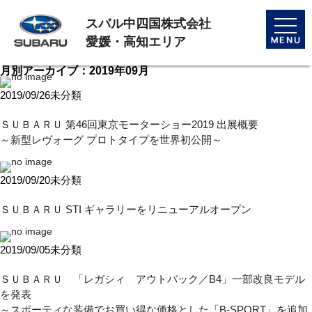
スバル中四国株式会社
toggle
naviga
愛媛・高知エリア
月別アーカイブ：2019年09月
2019/09/26
未分類
ＳＵＢＡＲＵ 第46回東京モーターショー2019 出展概要
～新型レヴォーグ プロトタイプを世界初公開～
2019/09/20
未分類
ＳＵＢＡＲＵ STI ギャラリーをリニューアルオープン
2019/09/05
未分類
ＳＵＢＡＲＵ 「レガシィ アウトバック／B4」一部改良モデル
を発表
～スポーティな装備でお買い得な価格とした「B-SPORT」を追加