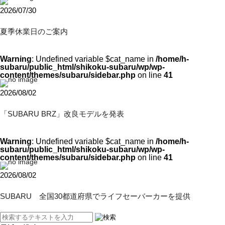
2026/07/30
夏季休業日のご案内
Warning
: Undefined variable $cat_name in
/home/h-
subaru/public_html/shikoku-subaru/wp/wp-
content/themes/subaru/sidebar.php
on line
41
2026/08/02
「SUBARU BRZ」改良モデルを発表
Warning
: Undefined variable $cat_name in
/home/h-
subaru/public_html/shikoku-subaru/wp/wp-
content/themes/subaru/sidebar.php
on line
41
2026/08/02
SUBARU 全国30都道府県でライフセーバーカーを提供