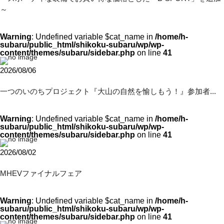
～
Warning
: Undefined variable $cat_name in
/home/h-
subaru/public_html/shikoku-subaru/wp/wp-
content/themes/subaru/sidebar.php
on line
41
2026/08/06
一つのいのちプロジェクト『大山の自然を愉しもう！』参加者...
Warning
: Undefined variable $cat_name in
/home/h-
subaru/public_html/shikoku-subaru/wp/wp-
content/themes/subaru/sidebar.php
on line
41
2026/08/02
MHEVファイナルフェア
Warning
: Undefined variable $cat_name in
/home/h-
subaru/public_html/shikoku-subaru/wp/wp-
content/themes/subaru/sidebar.php
on line
41