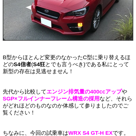
B型からほとんど変更のなかったC型に乗り替えるほ
どの
S4信者
(
S4狂
とでも言うべき)である私にとって
新型の存在は見逃せません！
先代から比較して
エンジン排気量の400ccアップ
や
SGP×フルインナーフレーム構造の採用
など、それら
がどれほどのものなのか体感して参りましたのでご
覧ください！
ちなみに、今回の試乗車は
WRX S4 GT-H EX
です。