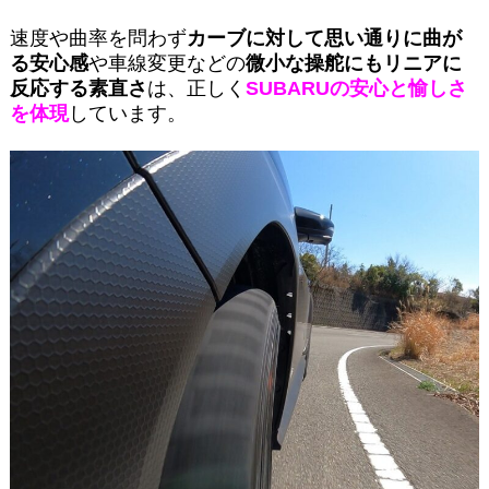
速度や曲率を問わず
カーブに対して思い通りに曲が
る安心感
や車線変更などの
微小な操舵にもリニアに
反応する素直さ
は、正しく
SUBARUの安心と愉しさ
を体現
しています。