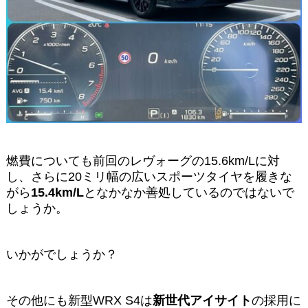
燃費についても前回のレヴォーグの15.6km/Lに対
し、さらに20ミリ幅の広いスポーツタイヤを履きな
がら
15.4km/L
となかなか善処しているのではないで
しょうか。
いかがでしょうか？
その他にも新型WRX S4は
新世代アイサイト
の採用に