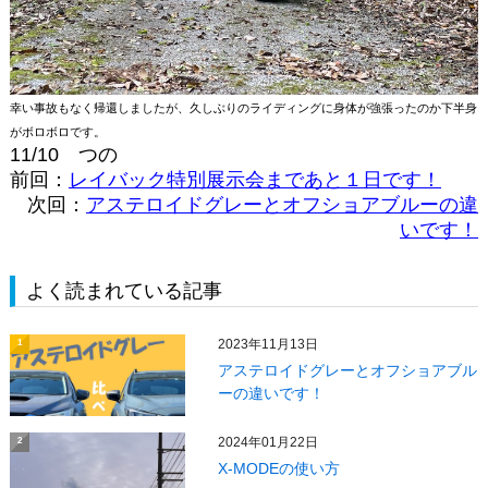
幸い事故もなく帰還しましたが、久しぶりのライディングに身体が強張ったのか下半身
がボロボロです。
11/10 つの
前回：
レイバック特別展示会まであと１日です！
次回：
アステロイドグレーとオフショアブルーの違
いです！
よく読まれている記事
2023年11月13日
1
アステロイドグレーとオフショアブル
ーの違いです！
2024年01月22日
2
X‐MODEの使い方