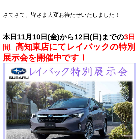
さてさて、皆さま大変お待たせいたしました！
本日
11
月
10
日(金)から
12
日(日)までの
3
日
高知東店にて
レイバックの特別
間
、
展示会を開催中です！