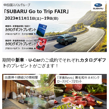
期間中
新車
・
U-Car
のご成約でそれぞれ
カタログギフ
ト
のプレゼントがござます！