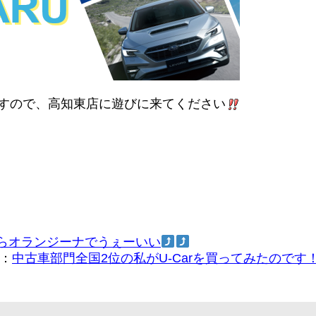
ますので、高知東店に遊びに来てください
らオランジーナでうぇーいい
：
中古車部門全国2位の私がU-Carを買ってみたのです