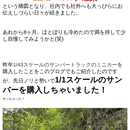
という構図となり、社内でも社外へも大っぴらにお
伝えしづらい日々が続きました。
あれから8ヶ月、ほとぼりも冷めたので満を持して少
し自慢してみようかと(笑)
昨年
1/43スケールのサンバートラックのミニカー
を
購入したことをこのブログでもご紹介したのです
1/1スケールのサン
が、先日ノリと勢いで
バーを購入しちゃいました！
やっちゃった！