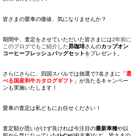
皆さまの愛車の価値、気になりませんか？
期間中、査定をさせていただいた皆さまには
2年前に
このブログでもご紹介した
昴珈琲
さんの
カップオン
コーヒーフレッシュバッグセット
をプレゼント。
さらにさらに、四国スバルでは抽選で7名さまに「
選
べる国産和牛カタログギフト
」が当たるキャンペー
ンも実施いたします！
愛車の査定は私どもにお任せください！
査定額が思いがけず良ければ今注目の
最新車種
や以
前から気になっていた
U-Car
(中古車)など
、皆さまの