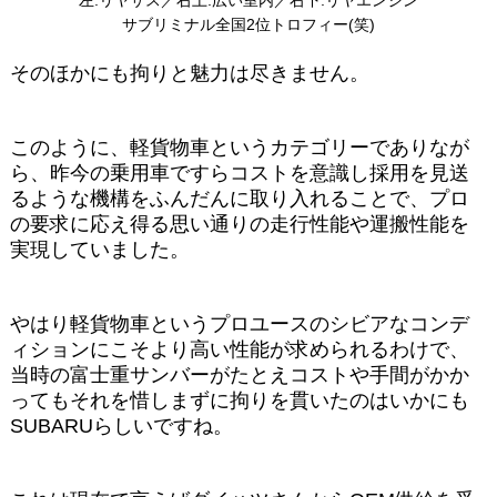
左:リヤサス／右上:広い室内／右下:リヤエンジン
サブリミナル全国2位トロフィー(笑)
そのほかにも拘りと魅力は尽きません。
このように、軽貨物車というカテゴリーでありなが
ら、昨今の乗用車ですらコストを意識し採用を見送
るような機構をふんだんに取り入れることで、プロ
の要求に応え得る思い通りの走行性能や運搬性能を
実現していました。
やはり軽貨物車というプロユースのシビアなコンデ
ィションにこそより高い性能が求められるわけで、
当時の富士重サンバーがたとえコストや手間がかか
ってもそれを惜しまずに拘りを貫いたのはいかにも
SUBARUらしいですね。