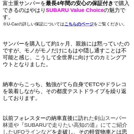
富士重サンバーを
最長4年間の安心の保証付き
で購入
できるのはやはり
SUBARU Value Choice
の魅力で
す。
※U-Carの詳しい保証については
こちらのページ
をご覧ください。
サンバーを購入して約1ヶ月、親族には黙っていたの
ですが、モノがモノだけにもはや隠し通すことは不
可能と感じ、こうして全世界に向けてのカミングア
ウトとなりました。
納車からこっち、勉強がてら自身でETCやドラレコ
を装着しながら、その都度テストドライブを繰り返
しております。
以前フォレスターの納車直後に訪
れた剣山スーパー
林道や『SUBARUで走りたい高知の道』にてご紹介
したUFOラインなど
を走破し、その軽貨物車とは思