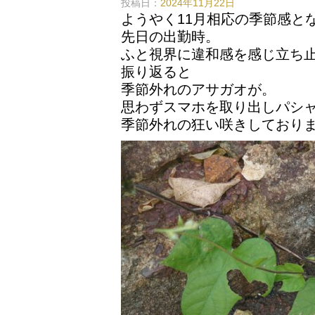
投稿日：
2024年11月22日
ようやく11月相応の季節感と
先日の出勤時。
ふと視界に違和感を感じ立ち
振り返ると
季節外れのアサガオが。
思わずスマホを取り出しパシ
季節外れの狂い咲きしており