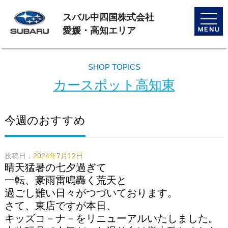
スバル中四国株式会社
toggle
naviga
愛媛・高知エリア
SHOP TOPICS
カースポット高知東
今週のおすすめ
投稿日：
2024年7月12日
晴天猛暑の七夕過ぎて
一転、豪雨雷鳴轟く荒天と
過ごし難い日々がつづいております。
さて、東店ですが本日、
キッズコ－ナ－をリニューアルいたしました。