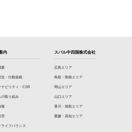
案内
スバル中四国株式会社
概要
広島エリア
理念・行動規範
鳥取・島根エリア
テナビリティ・CSR
岡山エリア
への取り組み
山口エリア
情報
香川・徳島エリア
経営
愛媛・高知エリア
クライフバランス