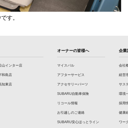
中です。
オーナーの皆様へ
企業
松山インター店
マイスバル
会社
宇和島店
アフターサービス
経営
高知東店
アクセサリーパーツ
サス
SUBARU自動車保険
環境
リコール情報
採用
お引越しのご連絡
健康
SUBARU安心ほっとライン
ワー