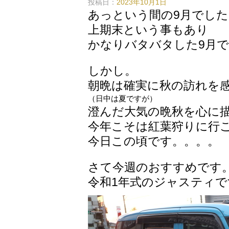
投稿日：
2023年10月1日
あっという間の9月でした
上期末という事もあり
かなりバタバタした9月
しかし。
朝晩は確実に秋の訪れを
（日中は夏ですが）
澄んだ大気の晩秋を心に
今年こそは紅葉狩りに行
今日この頃です。。。。
さて今週のおすすめです
令和1年式のジャスティで