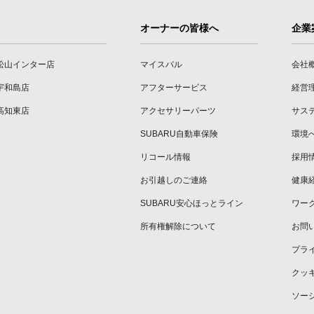
オーナーの皆様へ
企業
松山インター店
マイスバル
会社
宇和島店
アフターサービス
経営
高知東店
アクセサリーパーツ
サス
SUBARU自動車保険
環境
リコール情報
採用
お引越しのご連絡
健康
SUBARU安心ほっとライン
ワー
所有権解除について
お問
プラ
クッ
ソー