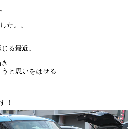
。
でした。。
感じる最近。
描き
こうと思いをはせる
。
す！