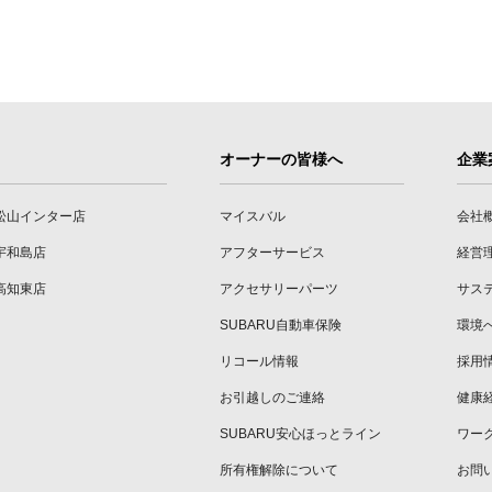
オーナーの皆様へ
企業
松山インター店
マイスバル
会社
宇和島店
アフターサービス
経営
高知東店
アクセサリーパーツ
サス
SUBARU自動車保険
環境
リコール情報
採用
お引越しのご連絡
健康
SUBARU安心ほっとライン
ワー
所有権解除について
お問