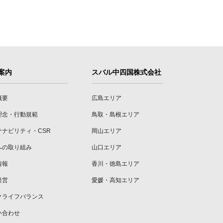
案内
スバル中四国株式会社
概要
広島エリア
理念・行動規範
鳥取・島根エリア
テナビリティ・CSR
岡山エリア
への取り組み
山口エリア
情報
香川・徳島エリア
経営
愛媛・高知エリア
クライフバランス
い合わせ