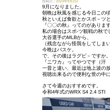
投稿日：
2023年9月2日
9月になりました。
朝晩は秋風を感じる今日この
秋といえば食欲とかスポ－ツ
『〇〇の秋』ってのがありま
私の場合はスポ-ツ観戦の秋で
大谷選手のMLBから、
（残念ながら怪我をしてしま
今晩はバスケ。
で、その後はラグビ－ですか
『ニワカ』ってやつです（汗
一昔と違い、最近は地上波の
視聴出来るので便利な世の中
さて今週のおすすめです。
令和4年式のWRX S4 2.4 ST