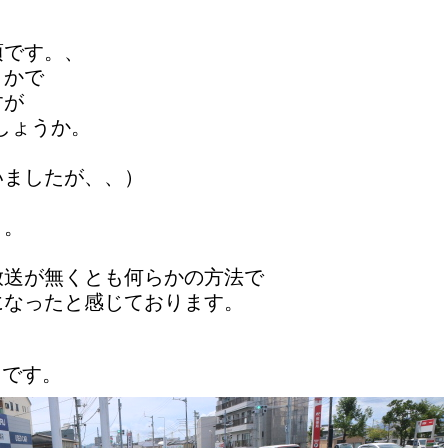
頃です。、
とかで
すが
しょうか。
いましたが、、）
。。
放送が無くとも何らかの方法で
になったと感じております。
I です。