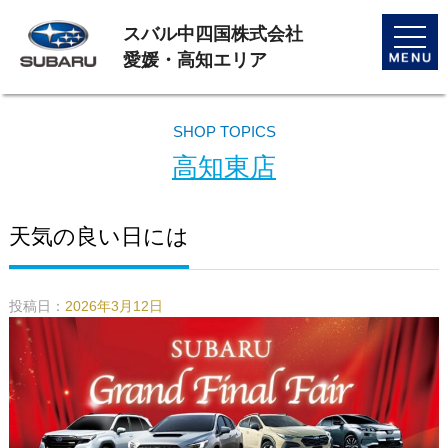
スバル中四国株式会社
toggle
naviga
愛媛・高知エリア
SHOP TOPICS
高知東店
天気の良い日には
投稿日：
2026年3月12日