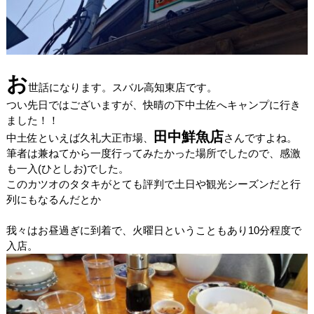
お
世話になります。スバル高知東店です。
つい先日ではございますが、快晴の下中土佐へキャンプに行き
ました！！
田中鮮魚店
中土佐といえば久礼大正市場、
さんですよね。
筆者は兼ねてから一度行ってみたかった場所でしたので、感激
も一入(ひとしお)でした。
このカツオのタタキがとても評判で土日や観光シーズンだと行
列にもなるんだとか
我々はお昼過ぎに到着で、火曜日ということもあり10分程度で
入店。