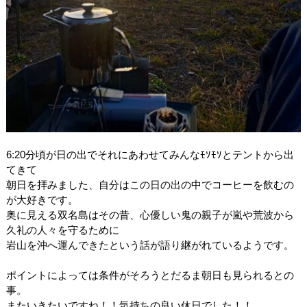
6:20分頃が日の出でそれにあわせてみんなﾓｿﾓｿとテントから出
てきて
朝日を拝みました、自分はこの日の出の中でコーヒーを飲むの
が大好きです。
奥に見える双名島はその昔、心優しい鬼の親子が嵐や荒波から
久礼の人々を守るために
岩山を沖へ運んできたという話が語り継がれているようです。
ポイントによっては条件がそろうとだるま朝日も見られるとの
事。
またいきたいですね！！気持ちの良い休日でした！！