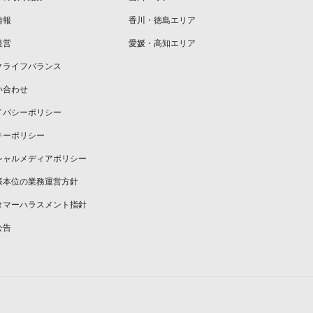
情報
香川・徳島エリア
経営
愛媛・高知エリア
クライフバランス
い合わせ
イバシーポリシー
キーポリシー
シャルメディアポリシー
様本位の業務運営方針
タマーハラスメント指針
公告