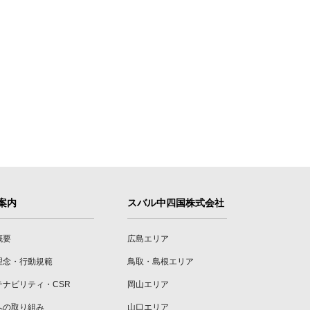
案内
スバル中四国株式会社
概要
広島エリア
理念・行動規範
鳥取・島根エリア
テナビリティ・CSR
岡山エリア
への取り組み
山口エリア