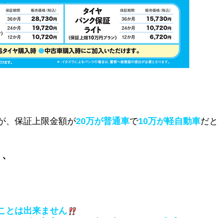
が、
保証上限金額が
20万が普通車
で
10万が軽自動車
だと
、、
ことは出来ません