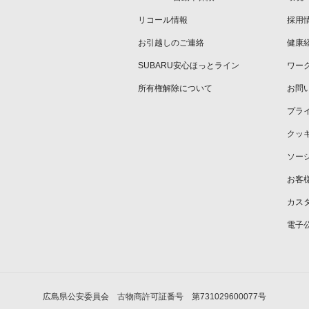
リコール情報
採用
お引越しのご連絡
健康
SUBARU安心ほっとライン
ワー
所有権解除について
お問
プラ
クッ
ソー
お客
カス
電子
広島県公安委員会 古物商許可証番号 第731029600077号