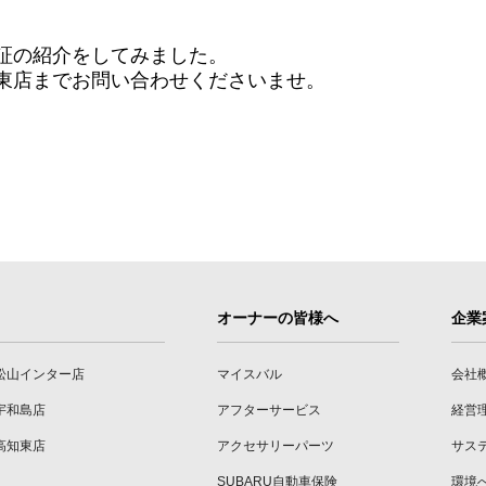
証の紹介をしてみました。
東店までお問い合わせくださいませ。
オーナーの皆様へ
企業
松山インター店
マイスバル
会社
宇和島店
アフターサービス
経営
高知東店
アクセサリーパーツ
サス
SUBARU自動車保険
環境