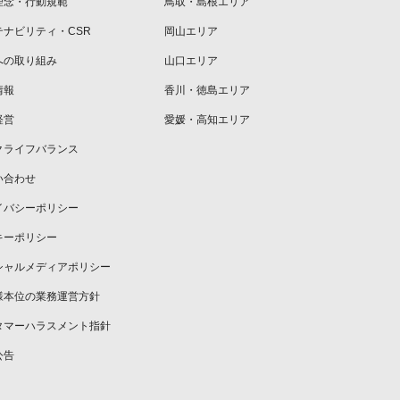
理念・行動規範
鳥取・島根エリア
テナビリティ・CSR
岡山エリア
への取り組み
山口エリア
情報
香川・徳島エリア
経営
愛媛・高知エリア
クライフバランス
い合わせ
イバシーポリシー
キーポリシー
シャルメディアポリシー
様本位の業務運営方針
タマーハラスメント指針
公告