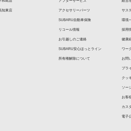
宇和島店
アフターサービス
経営
高知東店
アクセサリーパーツ
サス
SUBARU自動車保険
環境
リコール情報
採用
お引越しのご連絡
健康
SUBARU安心ほっとライン
ワー
所有権解除について
お問
プラ
クッ
ソー
お客
カス
電子