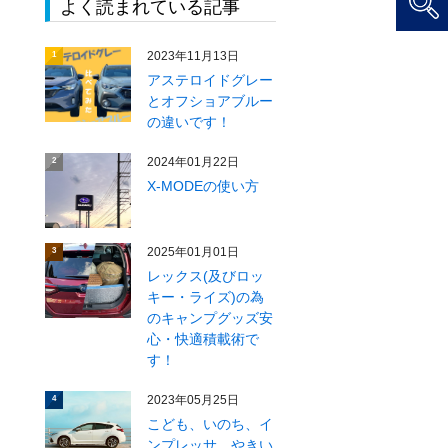
よく読まれている記事
2023年11月13日
1
アステロイドグレー
とオフショアブルー
の違いです！
2024年01月22日
2
X‐MODEの使い方
き
2025年01月01日
3
レックス(及びロッ
キー・ライズ)の為
のキャンプグッズ安
心・快適積載術で
す！
2023年05月25日
4
こども、いのち、イ
ンプレッサ、やきい