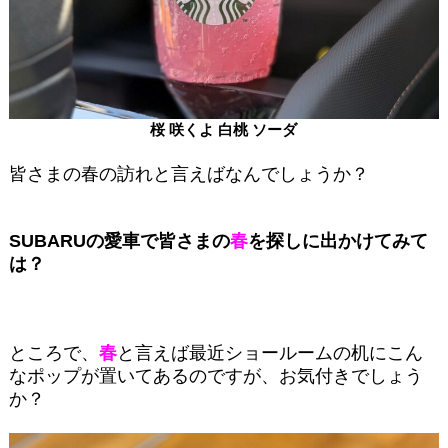
桜 咲くよ 白桃 ソーダ
皆さまの春の訪れと言えばなんでしょうか？
SUBARUの愛車で皆さまの
春
を探しに出かけてみて
は？
ところで、
春
と言えば最近ショールームの机にこん
なポップが置いてあるのですが、お気付きでしょう
か？