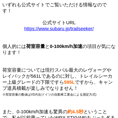
いずれも公式サイトでご覧いただける情報なので
す！
公式サイトURL
https://www.subaru.jp/trailseeker/
個人的には
荷室容量
と
0-100km/h加速
の項目が気にな
ります！
荷室容量については現行スバル最大のレヴォーグや
レイバックが561Lであるのに対し、トレイルシーカ
ー上級グレードの下限ですら
595L
ですから、キャン
プ道具積載が楽しみでなりません！
※荷室容量の数値はVDA法(ドイツの自動車工業会による測定方式)
また、0-100km/h加速も驚異の
約4.5秒
ということ
で、私が以前乗っていたWRX STI(VAB)をぶっちぎる