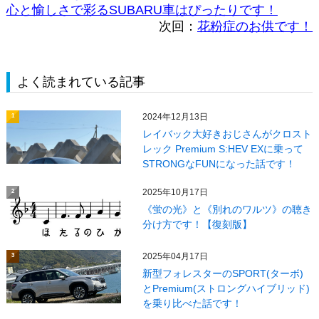
心と愉しさで彩るSUBARU車はぴったりです！
次回：
花粉症のお供です！
よく読まれている記事
2024年12月13日
1
レイバック大好きおじさんがクロスト
レック Premium S:HEV EXに乗って
STRONGなFUNになった話です！
2025年10月17日
2
《蛍の光》と《別れのワルツ》の聴き
分け方です！【復刻版】
2025年04月17日
3
新型フォレスターのSPORT(ターボ)
とPremium(ストロングハイブリッド)
を乗り比べた話です！