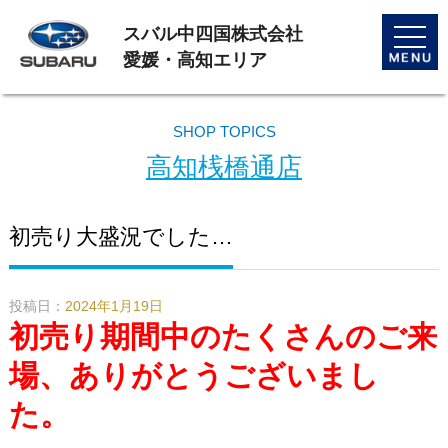
スバル中四国株式会社
toggle
naviga
愛媛・高知エリア
SHOP TOPICS
高知桟橋通店
初売り大盛況でした…
投稿日：
2024年1月19日
初売り期間中のたくさんのご来
場、ありがとうございまし
た。