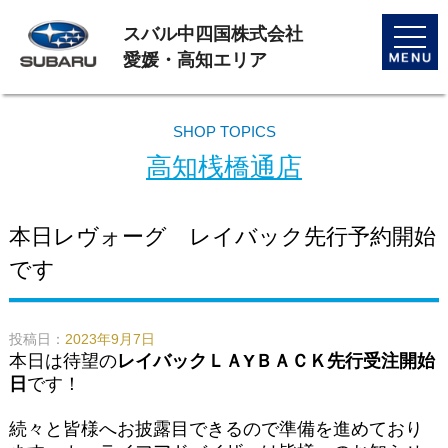
スバル中四国株式会社
toggle
naviga
愛媛・高知エリア
SHOP TOPICS
高知桟橋通店
本日レヴォーグ レイバック先行予約開始
です
投稿日：
2023年9月7日
本日は待望の
レイバックＬＡYＢＡＣＫ先行受注開始
日
です！
続々と皆様へお披露目できるので準備を進めており