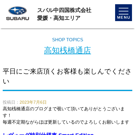
スバル中四国株式会社
toggle
naviga
愛媛・高知エリア
SHOP TOPICS
高知桟橋通店
平日にご来店頂くお客様も楽しんでくださ
い
投稿日：
2023年7月6日
高知桟橋通店のブログまで覗いて頂いてありがとうございま
す！
毎週不定期ながらほぼ更新しているのでよろしくお願いします