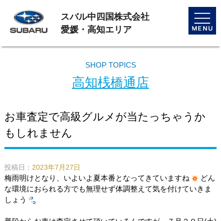
スバル中四国株式会社
toggle
naviga
愛媛・高知エリア
SHOP TOPICS
高知桟橋通店
お車査定で高級グルメが当たっちゃうか
もしれません
投稿日：
2023年7月27日
梅雨明けとなり、いよいよ夏本番となってきていますね
どん
な環境におられる方でも無理せず体調整えて気を付けていきま
しょう