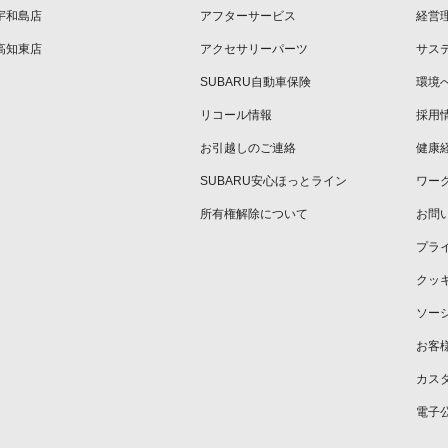
宇和島店
アフターサービス
経営
高知東店
アクセサリーパーツ
サス
SUBARU自動車保険
環境
リコール情報
採用
お引越しのご連絡
健康
SUBARU安心ほっとライン
ワー
所有権解除について
お問
プラ
クッ
ソー
お客
カス
電子