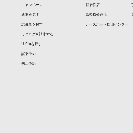
キャンペーン
新居浜店
新車を探す
高知桟橋通店
試乗車を探す
カースポット松山インター
カタログを請求する
U-Carを探す
試乗予約
来店予約