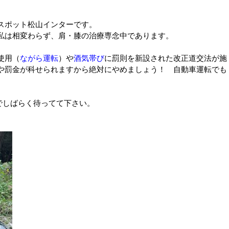
スポット松山インターです。
私は相変わらず、肩・膝の治療専念中であります。
使用（
ながら運転
）や
酒気帯び
に罰則を新設された改正道交法が施
や罰金が科せられますから絶対にやめましょう！ 自動車運転でも
でしばらく待ってて下さい。