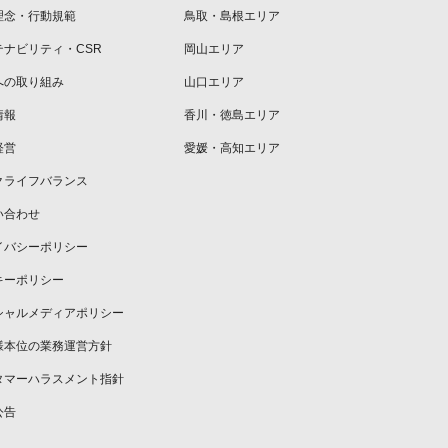
理念・行動規範
鳥取・島根エリア
テナビリティ・CSR
岡山エリア
への取り組み
山口エリア
情報
香川・徳島エリア
経営
愛媛・高知エリア
クライフバランス
い合わせ
イバシーポリシー
キーポリシー
シャルメディアポリシー
様本位の業務運営方針
タマーハラスメント指針
公告