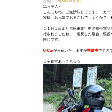
投稿日：
2024年11月2日
11月突入～
こんにちわ、ご無沙汰してます。 カー
皆様、お元気でお過ごしでしょうか？ 
１１月１日より自転車走行中の携帯電話
行されましたね。 違反した場合、懲役
同じです。
U-Car
が入荷いたしますが
準備中
ですの
☆宇都宮あちこち☆☆