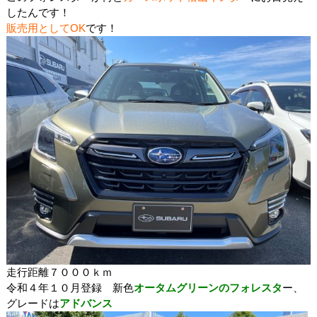
したんです！
販売用としてOK
です！
走行距離７０００ｋｍ
令和４年１０月登録 新色
オータムグリーンのフォレスタ
ー、
グレードは
アドバンス