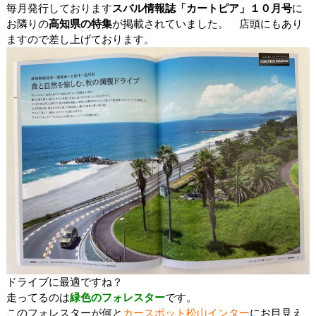
毎月発行しております
スバル情報誌「カートピア」１０月号
に
お隣りの
高知県の特集
が掲載されていました。 店頭にもあり
ますので差し上げております。
ドライブに最適ですね？
走ってるのは
緑色のフォレスター
です。
このフォレスターが何と
カースポット松山インター
にお目見え