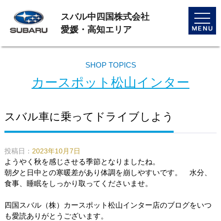
スバル中四国株式会社
toggle
naviga
愛媛・高知エリア
SHOP TOPICS
カースポット松山インター
スバル車に乗ってドライブしよう
投稿日：
2023年10月7日
ようやく秋を感じさせる季節となりましたね。
朝夕と日中との寒暖差があり体調を崩しやすいです。 水分、
食事、睡眠をしっかり取ってくださいませ。
四国スバル（株）カースポット松山インター店のブログをいつ
も愛読ありがとうございます。