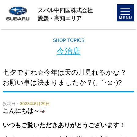
スバル中四国株式会社
toggle
naviga
愛媛・高知エリア
SHOP TOPICS
今治店
七夕ですね☆今年は天の川見れるかな？
お願い事は決まりましたか？(。´･ω･)?
投稿日：
2023年6月29日
こんにちは～
いつもご覧いただきありがとうございます！