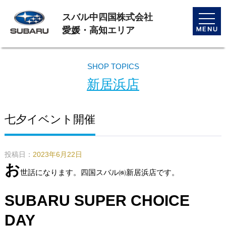
スバル中四国株式会社
toggle
naviga
愛媛・高知エリア
SHOP TOPICS
新居浜店
七夕イベント開催
投稿日：
2023年6月22日
お
世話になります。四国スバル㈱新居浜店です。
SUBARU SUPER CHOICE
DAY