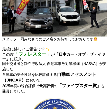
スタッフ一同みなさまのご来店をお待ちしておおります
最後に嬉しいご報告です
「フォレスター」
この度
が
「日本カー・オブ・ザ・イヤ
ー」
に続き、
国土交通省と独立行政法人 自動車事故対策機構（NASVA）が実
施した、
自動車アセスメント
自動車の安全性能を比較評価する
（JNCAP）
において、
「ファイブスター賞」
2025年度の総合評価で
最高評価
の
を
受賞しました。