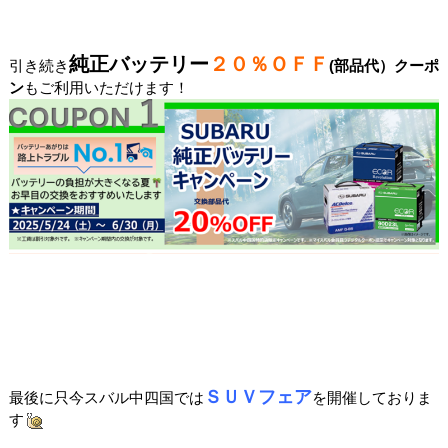
純正バッテリー
２０％ＯＦＦ
引き続き
(部品代）クーポ
ン
もご利用いただけます！
ＳＵＶフェア
最後に只今スバル中四国では
を開催しておりま
す