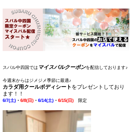
マイスバルクーポン
スバル中四国では
を配信しております♪
今週末からはジメジメ季節に最適♪
カラダ用クールボディシート
をプレゼントしており
ます！！
6/7(土)
・
6/8(日)
・
6/14(土)
・
6/15(日)
限定