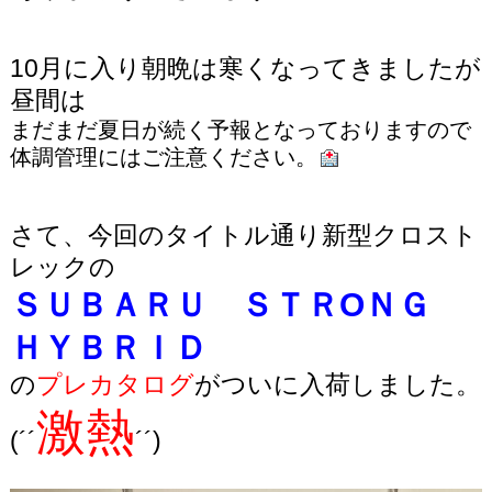
10月に入り朝晩は寒くなってきましたが
昼間は
まだまだ夏日が続く予報となっておりますので
体調管理にはご注意ください。
さて、今回のタイトル通り新型クロスト
レックの
ＳＵＢＡＲＵ ＳＴＲOＮＧ
ＨＹＢＲＩＤ
の
プレカタログ
がついに入荷しました。
激熱
(´´
´´
)