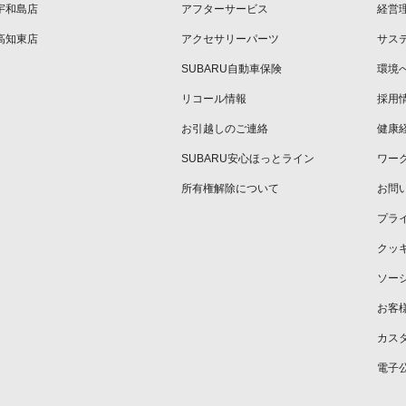
宇和島店
アフターサービス
経営
高知東店
アクセサリーパーツ
サス
SUBARU自動車保険
環境
リコール情報
採用
お引越しのご連絡
健康
SUBARU安心ほっとライン
ワー
所有権解除について
お問
プラ
クッ
ソー
お客
カス
電子