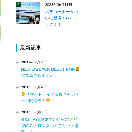
2023年09月11日
5
納車コーナー＆つ
いに登場！レイバ
ック！！
最新記事
2026年07月30日
NEW LAYBACK DEBUT FAIR
試乗車できます♪
2026年07月20日
サマードライブ応援キャンペ
ーン開催中！
2026年07月05日
新型 LAYBACKついに登場
待
望のストロングハイブリット搭
載！！