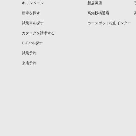
キャンペーン
新居浜店
新車を探す
高知桟橋通店
試乗車を探す
カースポット松山インター
カタログを請求する
U-Carを探す
試乗予約
来店予約