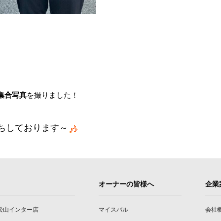
集合写真
を撮りました！
ちしております～
オーナーの皆様へ
企業
松山インター店
マイスバル
会社