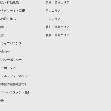
理念・行動規範
鳥取・島根エリア
テナビリティ・CSR
岡山エリア
への取り組み
山口エリア
情報
香川・徳島エリア
経営
愛媛・高知エリア
クライフバランス
い合わせ
イバシーポリシー
キーポリシー
シャルメディアポリシー
様本位の業務運営方針
タマーハラスメント指針
公告