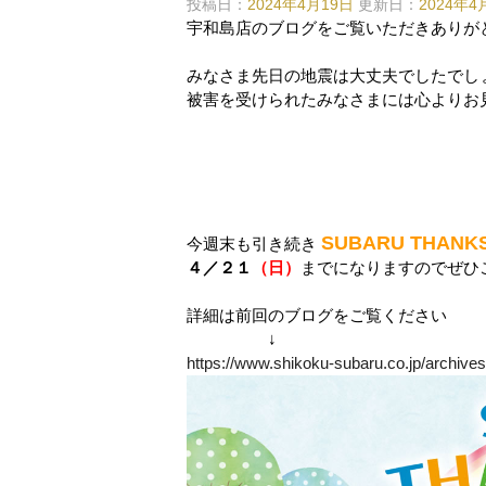
投稿日：
2024年4月19日
更新日：
2024年4
宇和島店のブログをご覧いただきありが
みなさま先日の地震は大丈夫でしたでし
被害を受けられたみなさまには心よりお
SUBARU THANKS
今週末も引き続き
４／２１
（日）
までになりますのでぜひ
詳細は前回のブログをご覧ください
↓
https://www.shikoku-subaru.co.jp/archive