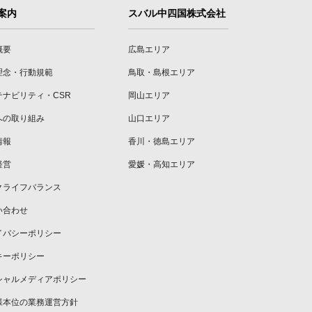
案内
スバル中四国株式会社
概要
広島エリア
理念・行動規範
鳥取・島根エリア
テナビリティ・CSR
岡山エリア
への取り組み
山口エリア
情報
香川・徳島エリア
経営
愛媛・高知エリア
クライフバランス
い合わせ
イバシーポリシー
キーポリシー
シャルメディアポリシー
様本位の業務運営方針