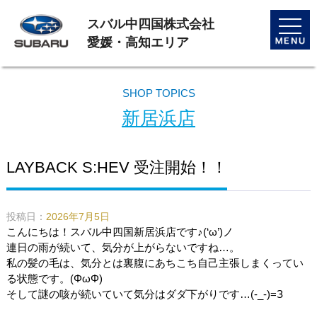
スバル中四国株式会社
toggle
naviga
愛媛・高知エリア
SHOP TOPICS
新居浜店
LAYBACK S:HEV 受注開始！！
投稿日：
2026年7月5日
こんにちは！スバル中四国新居浜店です♪(‘ω’)ノ
連日の雨が続いて、気分が上がらないですね…。
私の髪の毛は、気分とは裏腹にあちこち自己主張しまくってい
る状態です。(ΦωΦ)
そして謎の咳が続いていて気分はダダ下がりです…(-_-)=З