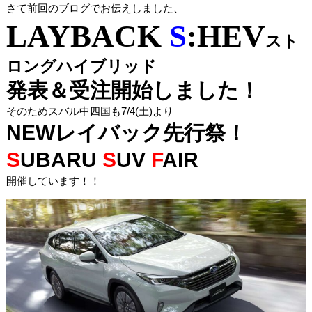
さて前回のブログでお伝えしました、
LAYBACK
S
:HEV
スト
ロングハイブリッド
発表＆受注開始しました！
そのためスバル中四国も7/4(土)より
NEWレイバック先行祭！
S
UBARU
S
UV
F
AIR
開催しています！！