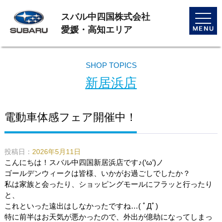
スバル中四国株式会社
toggle
naviga
愛媛・高知エリア
SHOP TOPICS
新居浜店
電動車体感フェア開催中！
投稿日：
2026年5月11日
こんにちは！スバル中四国新居浜店です♪(‘ω’)ノ
ゴールデンウィークは皆様、いかがお過ごしでしたか？
私は家族と会ったり、ショッピングモールにフラッと行ったり
と、
これといった遠出はしなかったですね…( ﾟДﾟ)
特に前半はお天気が悪かったので、外出が億劫になってしまっ