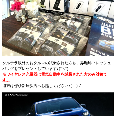
ソルテラ以外のおクルマの試乗された方も、昴珈琲フレッシュ
バッグをプレゼントしています♪(*’▽’)
※ワイヤレス充電器は電気自動車を試乗された方のみ対象で
す。
週末はぜひ新居浜店へお越しください♪(‘ω’)ノ