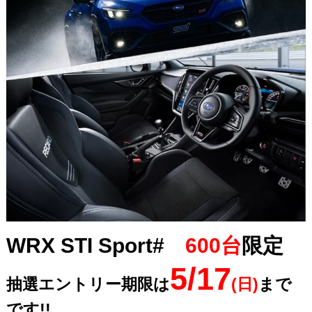
WRX STI Sport#
600台
限定
5/17
抽選エントリー期限は
(日)
まで
です!!