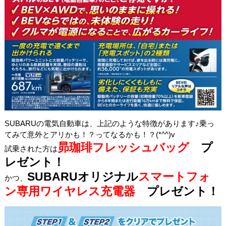
SUBARUの電気自動車は、上記のような特徴があります♪乗っ
てみて意外とアリかも！？ってなるかも！？(*^^)v
昴珈琲フレッシュバッグ
プ
試乗された方は
レゼント！
SUBARUオリジナル
スマートフォ
かつ、
ン専用ワイヤレス充電器
プレゼント！