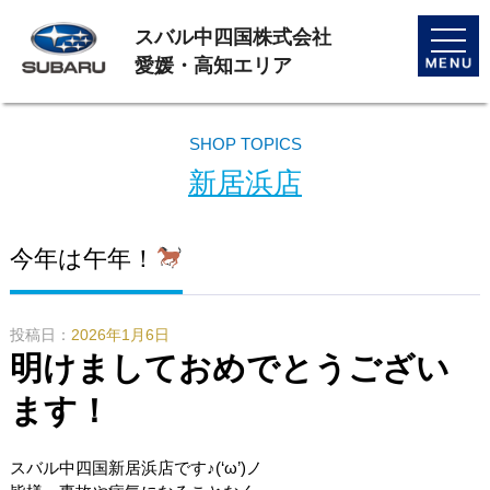
スバル中四国株式会社
toggle
naviga
愛媛・高知エリア
SHOP TOPICS
新居浜店
今年は午年！
投稿日：
2026年1月6日
明けましておめでとうござい
ます！
スバル中四国新居浜店です♪(‘ω’)ノ