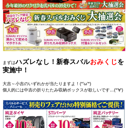
ハズレなし！新春スバル
おみくじ
を
まずは
実施中！
大吉～小吉のいずれかが当たりますよ！(*’ω’*)
個人的には中吉の折りたたみ収納ボックスが欲しいです…(*‘∀‘)