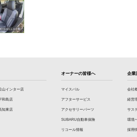
オーナーの皆様へ
企業
松山インター店
マイスバル
会社
宇和島店
アフターサービス
経営
高知東店
アクセサリーパーツ
サス
SUBARU自動車保険
環境
リコール情報
採用