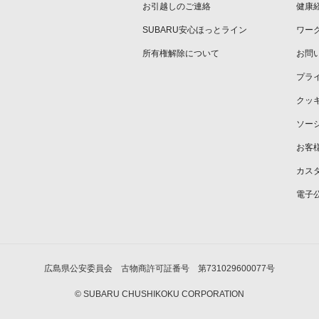
お引越しのご連絡
健康
SUBARU安心ほっとライン
ワー
所有権解除について
お問
プラ
クッ
ソー
お客
カス
電子
広島県公安委員会 古物商許可証番号 第731029600077号
© SUBARU CHUSHIKOKU CORPORATION