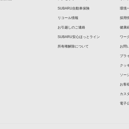
SUBARU自動車保険
環境
リコール情報
採用
お引越しのご連絡
健康
SUBARU安心ほっとライン
ワー
所有権解除について
お問
プラ
クッ
ソー
お客
カス
電子