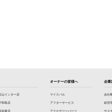
オーナーの皆様へ
企業
松山インター店
マイスバル
会社
宇和島店
アフターサービス
経営
高知東店
アクセサリーパーツ
サス