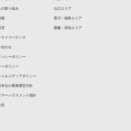
への取り組み
山口エリア
情報
香川・徳島エリア
経営
愛媛・高知エリア
クライフバランス
い合わせ
イバシーポリシー
キーポリシー
シャルメディアポリシー
様本位の業務運営方針
タマーハラスメント指針
公告