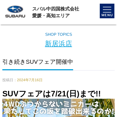
スバル中四国株式会社
toggle
naviga
愛媛・高知エリア
SHOP TOPICS
新居浜店
引き続きSUVフェア開催中
投稿日：
2024年7月16日
SUVフェアは7/21(日)まで!!