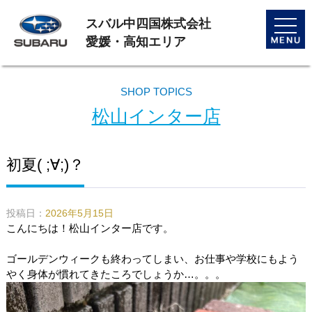
スバル中四国株式会社
toggle
naviga
愛媛・高知エリア
SHOP TOPICS
松山インター店
初夏( ;∀;)？
投稿日：
2026年5月15日
こんにちは！松山インター店です。
ゴールデンウィークも終わってしまい、お仕事や学校にもよう
やく身体が慣れてきたころでしょうか…。。。