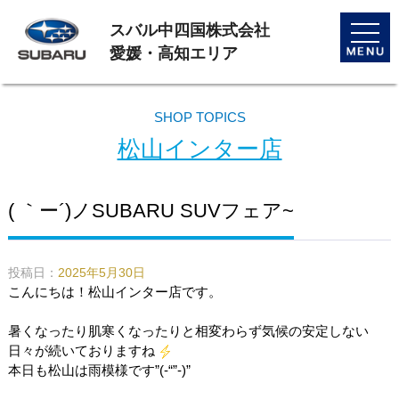
スバル中四国株式会社
toggle
naviga
愛媛・高知エリア
SHOP TOPICS
松山インター店
( ｀ー´)ノSUBARU SUVフェア~
投稿日：
2025年5月30日
こんにちは！松山インター店です。
暑くなったり肌寒くなったりと相変わらず気候の安定しない
日々が続いておりますね
本日も松山は雨模様です”(-“”-)”