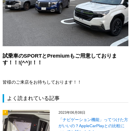
試乗車のSPORTとPremiumもご用意しておりま
す！！!(^^)!！！
皆様のご来店をお待ちしております！！
よく読まれている記事
2023年06月08日
1
「ナビゲーション機能」ってつけた方
がいいの？AppleCarPlayとの比較に