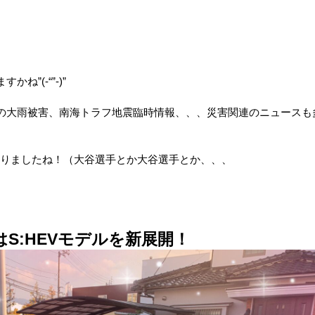
”(-“”-)”
の大雨被害、南海トラフ地震臨時情報、、、災害関連のニュースも
りましたね！（大谷選手とか大谷選手とか、、、
はS:HEVモデルを新展開！