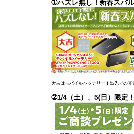
➀ハズレ無し！新春スバ
大吉はモバイルバッテリー！出先での充
➁1/4（土）、5(日）限