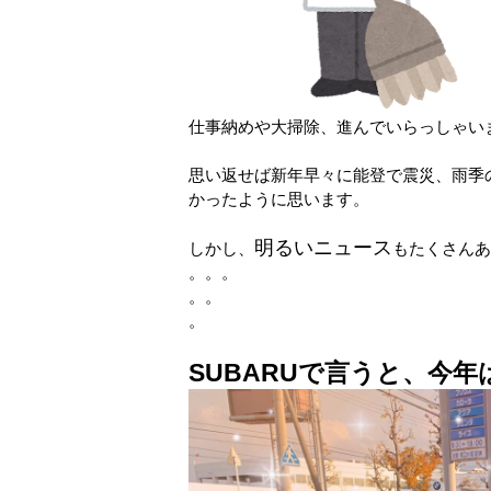
仕事納めや大掃除、進んでいらっしゃいますかね
思い返せば新年早々に能登で震災、雨季
かったように思います。
明るいニュース
しかし、
もたくさんあ
。。。
。。
。
SUBARUで言うと、今年