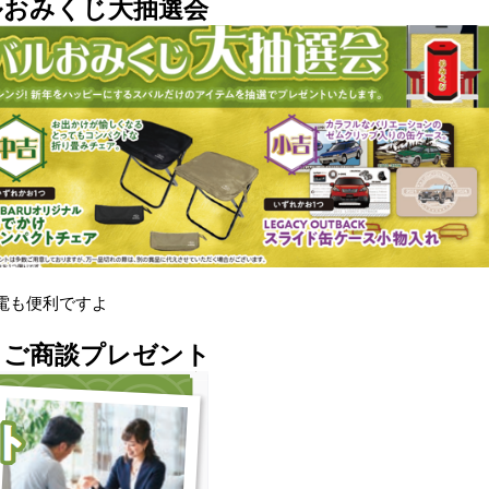
ルおみくじ大抽選会
電も便利ですよ
定！ご商談プレゼント