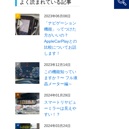
よく読まれている記事
2023年06月08日
1
「ナビゲーション
機能」ってつけた
方がいいの？
AppleCarPlayとの
比較についてお話
します！
2023年12月14日
2
この機能知ってい
ますか？〜 フル液
晶メーター編～
2024年01月29日
3
スマートリヤビュ
ーミラーは見えや
すい！？
2024年03月24日
4