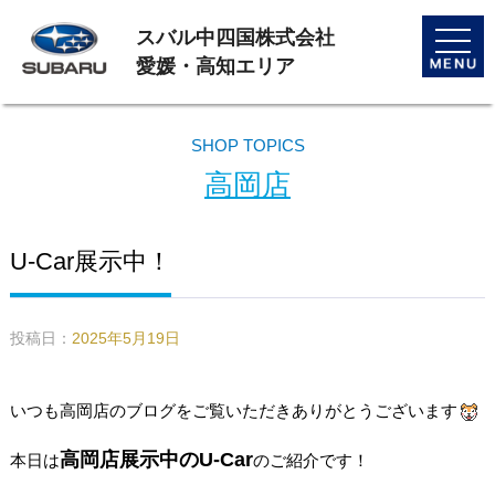
スバル中四国株式会社
toggle
naviga
愛媛・高知エリア
SHOP TOPICS
高岡店
U-Car展示中！
投稿日：
2025年5月19日
いつも高岡店のブログをご覧いただきありがとうございます
高岡店展示中のU-Car
本日は
のご紹介です！