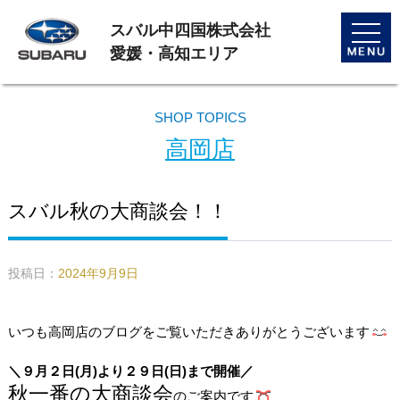
スバル中四国株式会社
toggle
naviga
愛媛・高知エリア
SHOP TOPICS
高岡店
スバル秋の大商談会！！
投稿日：
2024年9月9日
いつも高岡店のブログをご覧いただきありがとうございます
＼９月２日(月)より２９日(日)まで開催／
秋一番の大商談会
のご案内です