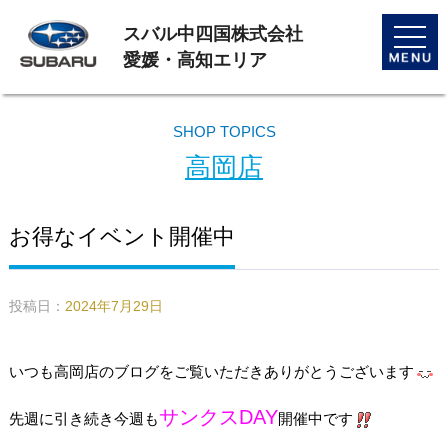
スバル中四国株式会社
toggle
naviga
愛媛・高知エリア
SHOP TOPICS
高岡店
お得なイベント開催中
投稿日：
2024年7月29日
いつも高岡店のブログをご覧いただきありがとうございます
サンクスDAY
先週に引き続き今週も
開催中です