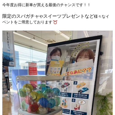
今年度お得に新車が買える最後のチャンスです！！
限定のスバガチャ
スイーツプレゼントなど
や
様
々なイ
ベントをご用意しております