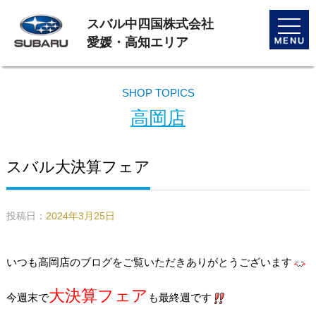
スバル中四国株式会社
toggle
naviga
愛媛・高知エリア
SHOP TOPICS
高岡店
スバル大決算フェア
投稿日：
2024年3月25日
いつも高岡店のブログをご覧いただきありがとうございます
大決算フェア
今週末で
も最終週です