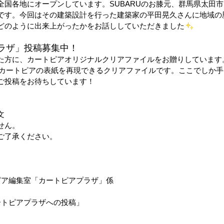
全国各地にオープンしています。
SUBARU
のお膝元、群馬県太田市
です。今回はその建築設計を行った建築家の平田晃久さんに地域の
どのように出来上がったかをお話ししていただきました
ラザ」投稿募集中！
た方に、カートピアオリジナルクリアファイルをお贈りしています
カートピアの表紙を再現できるクリアファイルです。ここでしか手
ご投稿をお待ちしています！
文
せん。
ご了承ください。
ア編集室「カートピアプラザ」係
件名：「カートピアプラザへの投稿」