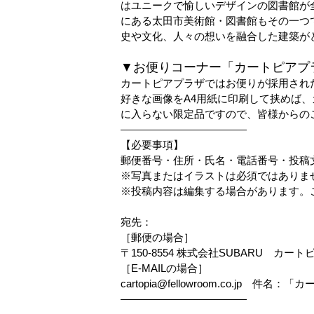
はユニークで愉しいデザインの図書館が
にある太田市美術館・図書館もその一つ
史や文化、人々の想いを融合した建築が
▼お便りコーナー「カートピアプ
カートピアプラザではお便りが採用され
好きな画像を
A4
用紙に印刷して挟めば、
に入らない限定品ですので、皆様からの
————————————
【必要事項】
郵便番号・住所・氏名・電話番号・投稿
※写真またはイラストは必須ではありま
※投稿内容は編集する場合があります。
宛先：
［郵便の場合］
〒
150-8554
株式会社
SUBARU
カートピ
［
E-MAIL
の場合］
cartopia@fellowroom.co.jp 
————————————