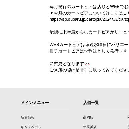
毎月発行のカートピアは店頭と
WEB
でお
▼今月のカートピアについて詳しくはこ
https://sp.subaru.jp/cartopia/2024/03/carto
最後に来年度からのカートピアがリニュ
WEBカートピアは毎週水曜日にバリエ
冊子カートピアは季刊誌として発行（４
に変更となります
ご来店の際は是非手に取ってみてくださ
メインメニュー
店舗一覧
新着情報
高岡店
キャンペーン
新居浜店