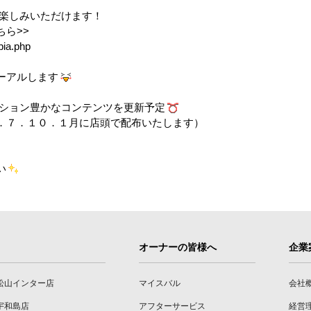
楽しみいただけます！
ちら
>>
pia.php
ーアルします
ーション豊かなコンテンツを更新予定
．７．１０．１月に店頭で配布いたします）
い
オーナーの皆様へ
企業
松山インター店
マイスバル
会社
宇和島店
アフターサービス
経営