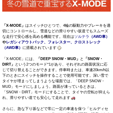
「X-MODE」
はスイッチひとつで、
4
輪の駆動力やブレーキを適
切にコントロールし、雪道などの滑りやすい坂道でもスムーズ
な走行で安心感を高める機能です。現在は
ソルテラ
（AWD車）
や
レガシィアウトバック、フォレスター、クロストレック
（AWD車）
に搭載されています
「
X-MODE
」には、
「DEEP SNOW・MUD」
と
「SNOW・
DIRT」
という
2
つのモード
*
1
があり、それぞれの路面状況に応
じて切り替えることができます。停車時または、車速
20km/h
以
下のときにスイッチを操作することで使用可能です。深い雪で
タイヤが埋まってしまうような場面では、「
DEEP SNOW
・
MUD
」モードにしましょう。路面が凍っているときは、
「
SNOW
・
DIRT
」モードにすることで、タイヤの空転が抑えら
れ、滑りやすい道でも安心して走れます
さらに、急な下り坂などで常に一定の車速を保つ「ヒルディセ