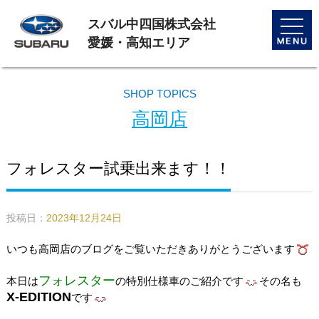
スバル中四国株式会社
toggle
naviga
愛媛・高知エリア
SHOP TOPICS
高岡店
フォレスター試乗出来ます！！
投稿日：
2023年12月24日
いつも高岡店のブログをご覧いただきありがとうございます
フォレスター
本日は
の特別仕様車のご紹介です
その名も
X-EDITION
です