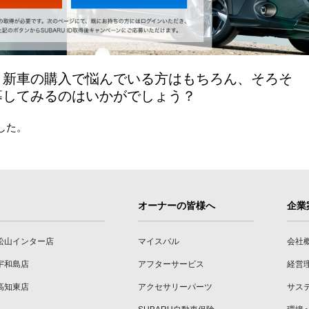
。新車の購入で悩んでいる方はもちろん、そろそ
募してみるのはいかがでしょう？
した。
オーナーの皆様へ
企業
松山インター店
マイスバル
会社
宇和島店
アフターサービス
経営
高知東店
アクセサリーパーツ
サス