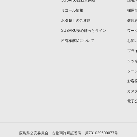
SUBARU自動車保険
環境
リコール情報
採用
お引越しのご連絡
健康
SUBARU安心ほっとライン
ワー
所有権解除について
お問
プラ
クッ
ソー
お客
カス
電子
広島県公安委員会 古物商許可証番号 第731029600077号