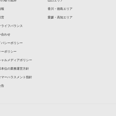
への取り組み
山口エリア
情報
香川・徳島エリア
経営
愛媛・高知エリア
クライフバランス
い合わせ
イバシーポリシー
キーポリシー
シャルメディアポリシー
様本位の業務運営方針
タマーハラスメント指針
公告