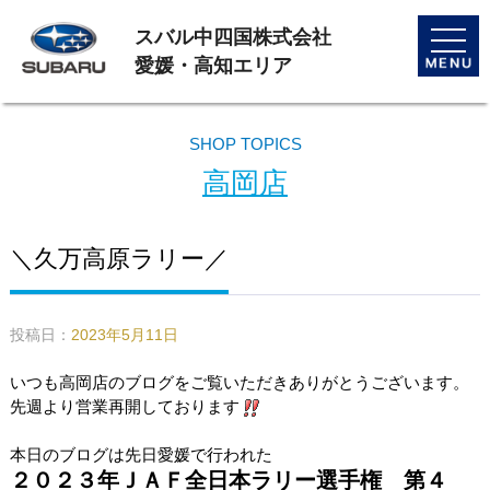
スバル中四国株式会社
toggle
naviga
愛媛・高知エリア
SHOP TOPICS
高岡店
＼久万高原ラリー／
投稿日：
2023年5月11日
いつも高岡店のブログをご覧いただきありがとうございます。
先週より営業再開しております
本日のブログは先日愛媛で行われた
２０２３年ＪＡＦ全日本ラリー選手権 第４