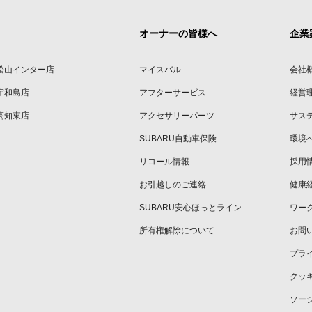
オーナーの皆様へ
企業
松山インター店
マイスバル
会社
宇和島店
アフターサービス
経営
高知東店
アクセサリーパーツ
サス
SUBARU自動車保険
環境
リコール情報
採用
お引越しのご連絡
健康
SUBARU安心ほっとライン
ワー
所有権解除について
お問
プラ
クッ
ソー