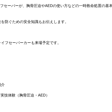
フセーバーが、胸骨圧迫や
AED
の使い方などの一時救命処置の基
故を防ぐための安全知識もお伝えします。
ライフセーバーカーも来場予定です。
！
紹介
と実技体験（胸骨圧迫・
AED
）