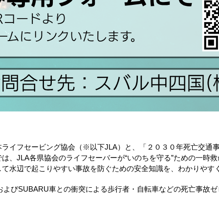
ライフセービング協会（※以下JLA）と、「２０３０年死亡交通事
は、JLA各県協会のライフセーバーが“いのちを守る”ための一時救
して水辺で起こりやすい事故を防ぐための安全知識を、わかりやす
および
SUBARU
車との衝突による歩行者・自転車などの死亡事故ゼ